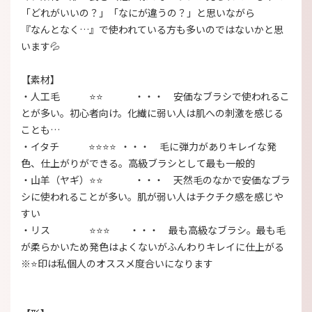
「どれがいいの？」「なにが違うの？」
と思いながら
『なんとなく…』
で使われている方も多いのではないかと思
います💦
【素材】
・人工毛 ⭐⭐ ・・・ 安価なブラシで使われるこ
とが多い。初心者向け。化繊に弱い人は肌への刺激を感じる
ことも…
・イタチ ⭐⭐⭐⭐ ・・・ 毛に弾力がありキレイな発
色、仕上がりができる。高級ブラシとして最も一般的
・山羊（ヤギ）⭐⭐ ・・・ 天然毛のなかで安価なブラ
シに使われることが多い。肌が弱い人はチクチク感を感じや
すい
・リス ⭐⭐⭐ ・・・ 最も高級なブラシ。最も毛
が柔らかいため発色はよくないがふんわりキレイに仕上がる
※⭐印は私個人のオススメ度合いになります