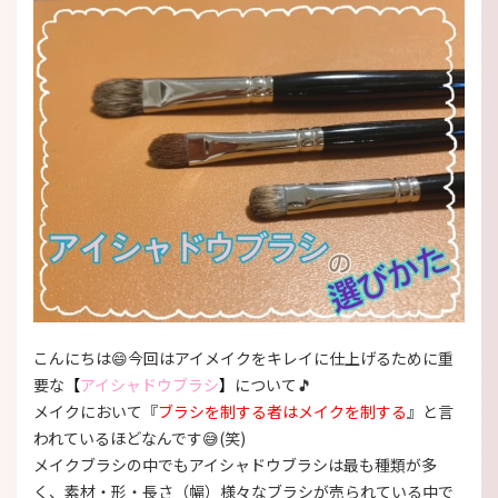
こんにちは😄今回はアイメイクをキレイに仕上げるために重
要な
【
アイシャドウブラシ
】
について🎵
メイクにおいて
『
ブラシを制する者はメイクを制する
』
と言
われているほどなんです😅(笑)
メイクブラシの中でもアイシャドウブラシは最も種類が多
く、
素材・形・長さ（幅）
様々なブラシが売られている中で